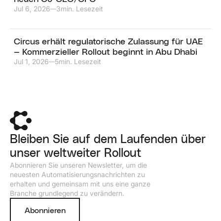
Jul 6, 2026
3
min. Lesezeit
—
Circus erhält regulatorische Zulassung für UAE
— Kommerzieller Rollout beginnt in Abu Dhabi
Jul 1, 2026
5
min. Lesezeit
—
Bleiben Sie auf dem Laufenden über
unser weltweiter Rollout
Abonnieren Sie unseren Newsletter, um die
neuesten Automatisierungsnachrichten zu
erhalten und gemeinsam mit uns eine ganze
Branche grundlegend zu verändern.
Abonnieren