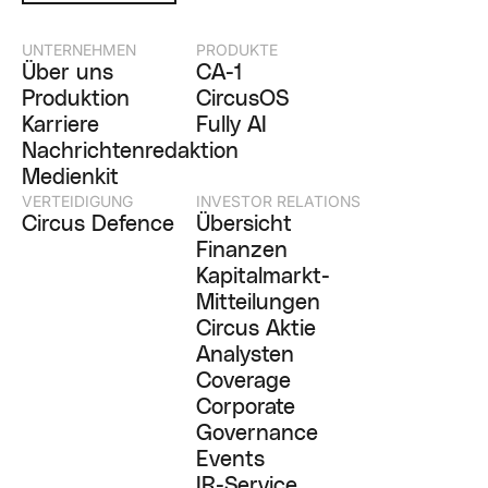
UNTERNEHMEN
PRODUKTE
Über uns
CA-1
Produktion
CircusOS
Karriere
Fully AI
Nachrichtenredaktion
Medienkit
VERTEIDIGUNG
INVESTOR RELATIONS
Circus Defence
Übersicht
Finanzen
Kapitalmarkt-
Mitteilungen
Circus Aktie
Analysten
Coverage
Corporate
Governance
Events
IR-Service