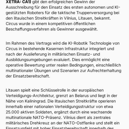
XETRA: CA1)
gibt den erfolgreichen Gewinn der
Ausschreibung für den Einsatz des ersten autonomen und KI-
gestützten Roboters für die taktische Truppenversorgung bei
den litauischen Streitkräften in Vilnius, Litauen, bekannt.
Circus wurde in einem kompetitiven öffentlichen
Beschaffungsverfahren als Gewinner ausgewählt.
Im Rahmen des Vertrags wird die KI-Robotik Technologie von
Circus in bestehende Kasernen Infrastruktur integriert und
nach der Auslieferung in militärischen Einsatz- und
Ausbildungsumgebungen evaluiert. Dies ermöglicht eine
operative Bewertung unter realen Bedingungen, einschließlich
multinationaler Übungen und Szenarien zur Aufrechterhaltung
der Einsatzbereitschaft.
Litauen spielt eine Schlüsselrolle in der europäischen
Verteidigungs-Architektur, grenzt an Belarus und liegt in der
Nähe von Kaliningrad. Die litauischen Streitkräfte operieren
innerhalb einer nationalen Verteidigungsstruktur von etwa
25.000 aktiven Soldaten, ergänzt durch eine wachsende
multinationale NATO-Präsenz. Vilnius dient als zentrales
militärisches Drehkreuz an der NATO-Ostflanke und stellt ein
Einsatzumfeld mit hoher Einsatzbereitschaft innerhalb des