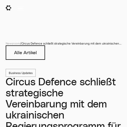
Newsroom
/
Circus Defence schließt strategische Vereinbarung mit dem ukrainischen
Regierungsprogramm für Verteidigungstechnologie BRAVE1 und MITS
Capital
Alle Artikel
Business Updates
Circus Defence schließt
strategische
Vereinbarung mit dem
ukrainischen
Regierungsprogramm für