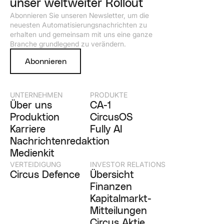
unser weltweiter Rollout
Abonnieren Sie unseren Newsletter, um die
neuesten Automatisierungsnachrichten zu
erhalten und gemeinsam mit uns eine ganze
Branche grundlegend zu verändern.
Abonnieren
UNTERNEHMEN
PRODUKTE
Über uns
CA-1
Produktion
CircusOS
Karriere
Fully AI
Nachrichtenredaktion
Medienkit
VERTEIDIGUNG
INVESTOR RELATIONS
Circus Defence
Übersicht
Finanzen
Kapitalmarkt-
Mitteilungen
Circus Aktie