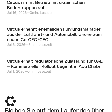
Circus nimmt Betrieb mit ukrainischen
Bodentruppen auf
Jul 16, 2026
3
min. Lesezeit
—
Circus ernennt ehemaligen Führungsmanager
aus der Luftfahrt- und Automobilbranche zum
neuen Co-CEO/CFO
Jul 6, 2026
3
min. Lesezeit
—
Circus erhält regulatorische Zulassung für UAE
— Kommerzieller Rollout beginnt in Abu Dhabi
Jul 1, 2026
5
min. Lesezeit
—
Bleiben Sie auf dem Laufenden über