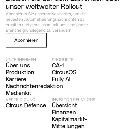
unser weltweiter Rollout
Abonnieren Sie unseren Newsletter, um die
neuesten Automatisierungsnachrichten zu
erhalten und gemeinsam mit uns eine ganze
Branche grundlegend zu verändern.
Abonnieren
UNTERNEHMEN
PRODUKTE
Über uns
CA-1
Produktion
CircusOS
Karriere
Fully AI
Nachrichtenredaktion
Medienkit
VERTEIDIGUNG
INVESTOR RELATIONS
Circus Defence
Übersicht
Finanzen
Kapitalmarkt-
Mitteilungen