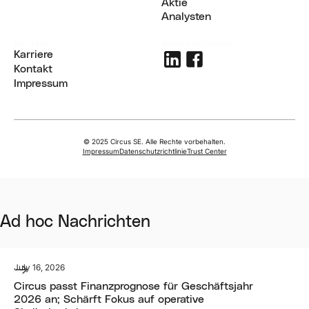
Management and Board
Aktie
Aktie
Analysten
Analysts
WEITERES
SOZIALE NETZWERKE
Karriere
Karriere
Kontakt
Kontakt
Impressum
Impressum
© 2025 Circus SE. Alle Rechte vorbehalten.
Impressum
Datenschutzrichtlinie
Trust Center
Ad hoc Nachrichten
July 16, 2026
Circus passt Finanzprognose für Geschäftsjahr
2026 an; Schärft Fokus auf operative