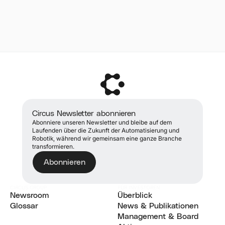
Circus Newsletter abonnieren
Abonniere unseren Newsletter und bleibe auf dem
Laufenden über die Zukunft der Automatisierung und
Robotik, während wir gemeinsam eine ganze Branche
transformieren.
Abonnieren
CIRCUS GROUP
FÜR INVESTOREN
Newsroom
Überblick
Aktuelle Nachrichten
Glossar
Überblick
News & Publikationen
Glossar
News & Publikationen
Management & Board