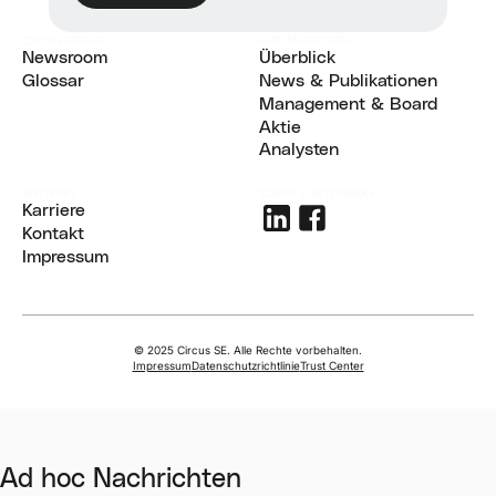
CIRCUS GROUP
FÜR INVESTOREN
Newsroom
Überblick
Aktuelle Nachrichten
Glossar
Überblick
News & Publikationen
Glossar
News & Publikationen
Management & Board
Management and Board
Aktie
Aktie
Analysten
Analysts
WEITERES
SOZIALE NETZWERKE
Karriere
Karriere
Kontakt
Kontakt
Impressum
Impressum
© 2025 Circus SE. Alle Rechte vorbehalten.
Impressum
Datenschutzrichtlinie
Trust Center
Ad hoc Nachrichten