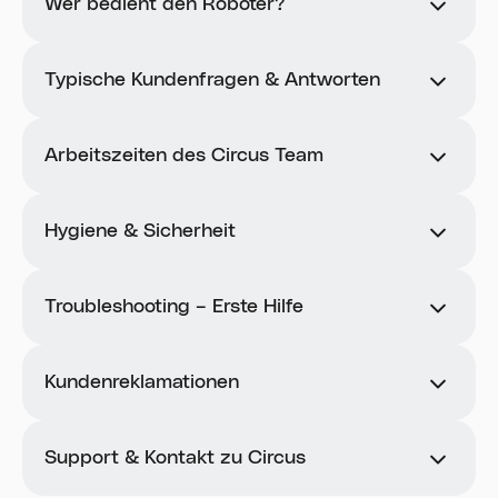
Wer bedient den Roboter?
Außenflächen und Umgebung sauber
Personalaufwand.
halten (nur zugelassene Tücher
Roboter: Zutaten dosieren, kochen, ausgeben.
Bereitet frische Gerichte wie Pasta, Currys,
verwenden)
Suppen, Bowls, und Desserts zu.
Mitarbeitende:
Typische Kundenfragen & Antworten
Servietten, Besteck, Deckel nachfüllen
Kunden auf den Roboter aufmerksam machen
FAQ für REWE Mitarbeitende
Beobachtungen/Feedback an Circus-Team
„Wie bestelle und bezahle ich?“
Außenflächen und Umgebung sauber halten
weitergeben
– Umgang mit dem CA-1
-> Am Terminal Gericht auswählen, bezahlen
Arbeitszeiten des Circus Team
(nur zugelassene Tücher verwenden)
Arbeitsbereich für Circus-Team freihalten
Roboter
(Karte/kontaktlos), Abholnummer merken.
Servietten, Besteck, Deckel nachfüllen
Nicht Ihre Aufgabe: Zutaten vorbereiten,
Barzahlung ist nicht möglich.
06:00–08:00 Uhr: Reinigung & Beladung
Beobachtungen/Feedback an Circus-Team
Roboter befüllen, technische Checks
des Roboters
weitergeben
Hygiene & Sicherheit
durchführen.
Arbeitsbereich für Circus-Team freihalten
08:00–09:00 Uhr: Aufbau und Vorbereitung
„Kann ich Zutaten austauschen oder Portionen
HACCP-konform, CE- und ISO-zertifiziert
Nicht Ihre Aufgabe: Zutaten vorbereiten,
des Roboters
anpassen?“
Roboter befüllen, technische Checks
Töpfe werden nach jedem Kochvorgang
Troubleshooting – Erste Hilfe
09:00–21:00 Uhr: Betriebszeit –
Nein, Gerichte werden nach festem Rezept
durchführen.
automatisch gespült
Bestellungen sind bis 21:00 Uhr möglich
zubereitet.
Beobachtung
Aktion
Keine aggressiven Reinigungsmittel benutzen
21:15 Uhr: Tagesabschlussbericht & Ende
Kundenreklamationen
des Roboterbetriebs
Nur im Notfall den roten Not-Aus-Knopf
drücken
22:00 Uhr: Roboter wechselt in den
„Ist das Essen auch für Kinder?“
Touchscreen reagiert
Display vorsichtig mit
Kunden freundlich zuhören und auf den
Standby-Modus
Warmhaltefächer halten Gerichte maximal 30
-> Ja, viele Gerichte sind mild und geeignet. Es
langsam
Support-QR-Code am Terminal oder auf der
sauberem Tuch
Support & Kontakt zu Circus
Minuten auf Temperatur, danach werden sie
gibt aber keine speziellen Kinderportionen.
Roboterfront hinweisen.
reinigen
automatisch gesperrt und entsorgt