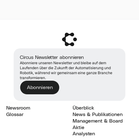
QR-Code direkt am Roboter oder Terminal
Kunden haben zwei Möglichkeiten:
Meldung „Zutat
Sofort Circus-Team
scannen, führt zu Kontaktformular oder Support-
Rückerstattung an der REWE-Kasse
„Wo sehe ich Allergene oder Nährwerte?“
fehlt“
informieren
Chat.
erhalten
-> Alle Infos stehen direkt am Terminal.
Papierschacht
Circus-Team
Circus-Team Kontakt:
Gericht durch den Circus-Operator
klemmt
informieren, nicht
„recooken“ lassen (Gericht wird neu
Telefon: +49 (0) 173 5229 780
zubereitet)
selbst öffnen
E-Mail: contact@circus-group.com
Bitte keine eigenständigen Entscheidungen
Fehlermeldung am
Foto/Notiz machen
Erreichbarkeit: Montag – Samstag: 9:00 –
über Rückerstattungen oder Gutschriften
Display
und an Circus-Team
Circus Newsletter abonnieren
20:00 Uhr
treffen – der Circus-Operator oder die Kasse
weitergeben
Abonniere unseren Newsletter und bleibe auf dem
Bei technischen Problemen oder Notfällen immer
übernehmen das.
Laufenden über die Zukunft der Automatisierung und
zuerst das Circus-Team kontaktieren.
Robotik, während wir gemeinsam eine ganze Branche
transformieren.
Abonnieren
CIRCUS GROUP
FÜR INVESTOREN
Newsroom
Überblick
Aktuelle Nachrichten
Glossar
Überblick
News & Publikationen
Glossar
News & Publikationen
Management & Board
Management and Board
Aktie
Aktie
Analysten