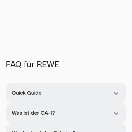
FAQ für REWE
Quick Guide
Der Roboter arbeitet selbstständig.
Ihre Aufgaben:
Was ist der CA-1?
Kunden auf den Roboter aufmerksam
Der CA-1 ist ein KI-gestützter Kochroboter für
machen
den 24/7-Betrieb mit minimalem