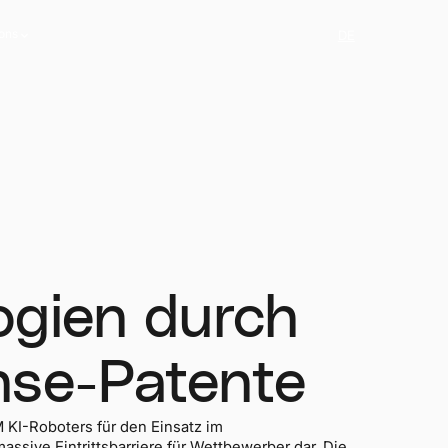
ions
DE
ions
ogien durch
nse-Patente
 KI-Roboters für den Einsatz im
ssive Eintrittsbarriere für Wettbewerber dar. Die