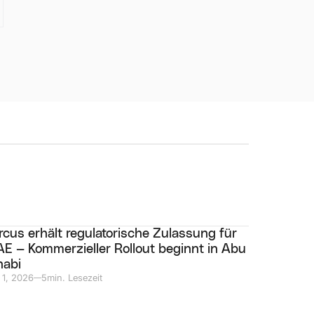
rcus erhält regulatorische Zulassung für
E — Kommerzieller Rollout beginnt in Abu
habi
 1, 2026
5
min. Lesezeit
—