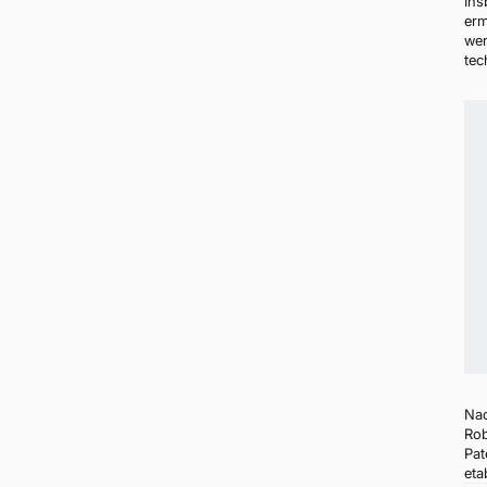
Ins
erm
wen
tec
Nac
Rob
Pat
eta