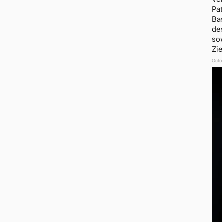
Pa
Ba
des
so
Zi
Octo