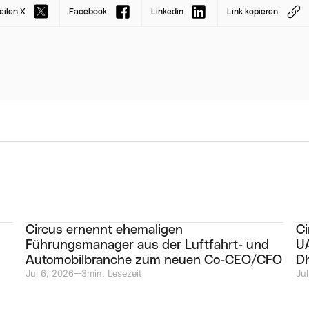
eilen X
Facebook
Linkedin
Link kopieren
Circus ernennt ehemaligen
Ci
Führungsmanager aus der Luftfahrt- und
UA
Automobilbranche zum neuen Co-CEO/CFO
D
Jul 6, 2026
3
min. Lesezeit
Jul
—