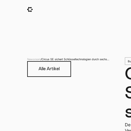
Newsroom
/
Circus SE sichert Schlüsseltechnologien durch sechs
Bu
neue Defense-Patente
Alle Artikel
De
Ve