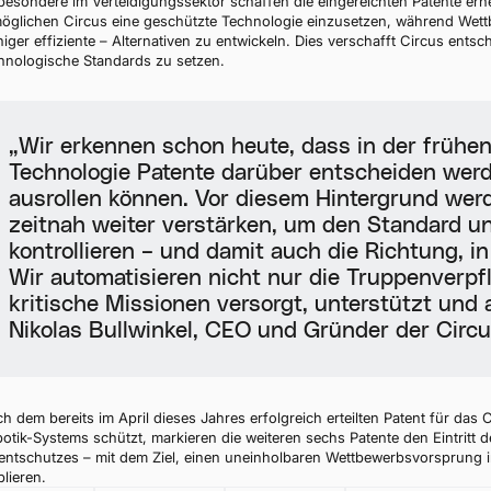
besondere im Verteidigungssektor schaffen die eingereichten Patente erheb
öglichen Circus eine geschützte Technologie einzusetzen, während Wett
iger effiziente – Alternativen zu entwickeln. Dies verschafft Circus ent
hnologische Standards zu setzen.
„Wir erkennen schon heute, dass in der frühe
Technologie Patente darüber entscheiden werde
ausrollen können. Vor diesem Hintergrund werd
zeitnah weiter verstärken, um den Standard un
kontrollieren – und damit auch die Richtung, in
Wir automatisieren nicht nur die Truppenverpf
kritische Missionen versorgt, unterstützt und 
Nikolas Bullwinkel, CEO und Gründer der Circu
h dem bereits im April dieses Jahres erfolgreich erteilten Patent für das
otik-Systems schützt, markieren die weiteren sechs Patente den Eintritt 
entschutzes – mit dem Ziel, einen uneinholbaren Wettbewerbsvorsprung i
blieren.