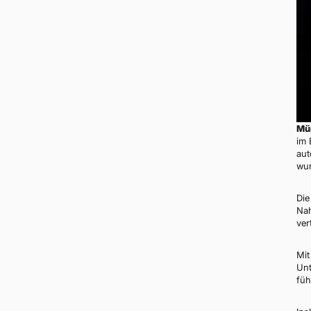
Mü
im 
aut
wur
Die
Nah
ver
Mit
Unt
füh