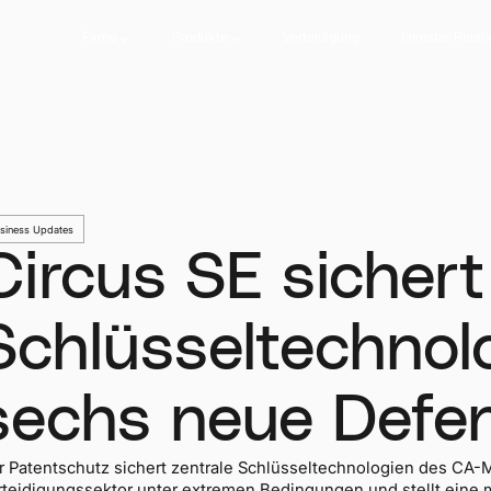
Firma
Produkte
Verteidigung
Investor Relat
Firma
Produkte
Verteidigung
Investor Relat
siness Updates
Circus SE sichert
Schlüsseltechnol
sechs neue Defe
r Patentschutz sichert zentrale Schlüsseltechnologien des CA-M
rteidigungssektor unter extremen Bedingungen und stellt eine ma